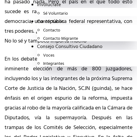
ha pasado nada. Pero el país en el que todo esto
Invólucrate
sucede es radicalmente diferente: dejó de ser una
Sé Voluntario
democracia, una república federal representativa, con
Contáctanos
tres poderes. ¿Qué nombre le pondremos al engendro?
Contacto
Contacto Migrante
No lo sé y tampoco importa mucho
Consejo Consultivo Ciudadano
Voces
En los debates y análisis sobre la reforma judicial y la
Integrantes
inminente elección de más de 800 juzgadores,
incluyendo los y las integrantes de la próxima Suprema
Corte de Justicia de la Nación, SCJN (guinda), se hace
énfasis en el origen espurio de la reforma, impuesta
gracias al robo de la mayoría calificada en la Cámara de
Diputados, vía la supermayoría. Después en las
trampas de los Comités de Selección, especialmente