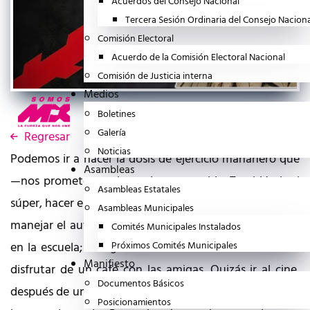
Acuerdos del Consejo Nacional
Tercera Sesión Ordinaria del Consejo Nacion
Comisión Electoral
Acuerdo de la Comisión Electoral Nacional
Comisión de Justicia interna
Medios
Boletines
Galería
Regresar
Noticias
Podemos ir a hacer la dosis de ejercicio mañanero que
Asambleas
—nos prometen— alargará nuestra vida. También ir al
Asambleas Estatales
súper, hacer el mandado. Tomar el transporte público o
Asambleas Municipales
manejar el auto, si es que lo tenemos. Dejar a los hijos
Comités Municipales Instalados
en la escuela; recogerlos. Iremos a un restaurante o a
Próximos Comités Municipales
Manifiesto
disfrutar de un café con las amigas. Quizás ir al cine,
Documentos Básicos
después de una jornada de trabajo. Aparentemente no
Posicionamientos