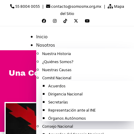
55 8004 0055 |
contacto@somosmx.org.mx |
Mapa
del Sitio
Inicio
Nosotros
Nuestra Historia
¿Quiénes Somos?
Nuestras Causas
Una Corte para el engendro
Comité Nacional
Acuerdos
abril 14, 2025
NOTICIA
Dirigencia Nacional
Secretarías
Representación ante al INE
Órganos Autónomos
Consejo Nacional