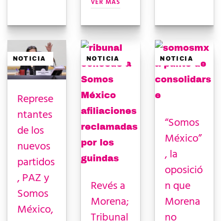
VER MÁS
NOTICIA
NOTICIA
NOTICIA
Represe
ntantes
“Somos
de los
México”
nuevos
, la
partidos
oposició
, PAZ y
Revés a
n que
Somos
Morena;
Morena
México,
Tribunal
no