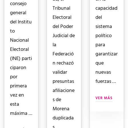
consejo
Tribunal
capacidad
general
Electoral
del
del Institu
del Poder
sistema
to
Judicial de
político
Nacional
la
para
Electoral
Federació
garantizar
(INE) parti
n rechazó
que
ciparon
validar
nuevas
por
presuntas
fuerzas …
primera
afiliacione
vez en
VER MÁS
s de
esta
Morena
máxima …
duplicada
s …