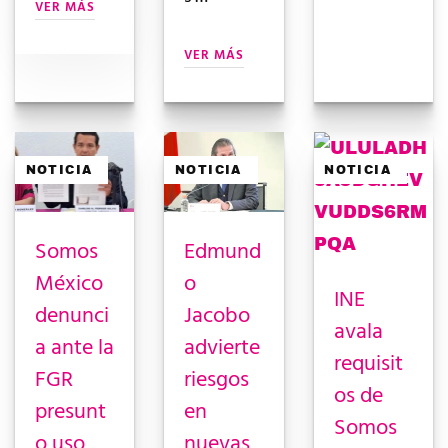
VER MÁS
VER MÁS
NOTICIA
NOTICIA
NOTICIA
Somos
Edmund
México
o
INE
denunci
Jacobo
avala
a ante la
advierte
requisit
FGR
riesgos
os de
presunt
en
Somos
o uso
nuevas