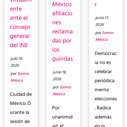
México
r
ente
afiliacio
ante el
junio 17,
nes
2026
consejo
reclama
por
Somos
general
das por
México
del INE
los
Democrac
guindas
julio 10,
ia no es
2026
celebrar
junio 18,
por
Somos
2026
periódica
México
por
Somos
mente
Ciudad de
México
elecciones
México. D
Por
. Radica
urante la
unanimid
además
sesión de
ad, el
en la