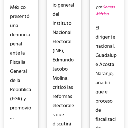
io general
México
por
Somos
del
México
presentó
Instituto
una
El
Nacional
denuncia
dirigente
Electoral
penal
nacional,
(INE),
ante la
Guadalup
Edmundo
Fiscalía
e Acosta
Jacobo
General
Naranjo,
Molina,
de la
añadió
criticó las
República
que el
reformas
(FGR) y
proceso
electorale
promovió
de
s que
…
fiscalizaci
discutirá