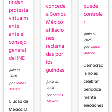
rinden
concede
puede
protesta
a Somos
controla
virtualm
México
r
ente
afiliacio
ante el
junio 17,
nes
2026
consejo
reclama
por
Somos
general
das por
México
del INE
los
Democrac
guindas
julio 10,
ia no es
2026
celebrar
junio 18,
por
Somos
2026
periódica
México
por
Somos
mente
Ciudad de
México
elecciones
México. D