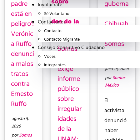
padre
guberna
Invólucrate
está en
tura de
Sé Voluntario
Contáctanos
peligro’:
Chihuah
Contacto
Verónic
ua con
Contacto Migrante
a Ruffo
Somos
Somos
Consejo Consultivo Ciudadano
denunci
México
Voces
México
a malos
Integrantes
exige
julio 15, 2026
tratos
informe
por
Somos
contra
México
público
Ernesto
sobre
El
Ruffo
irregular
activista
idades
agosto 5,
denunció
2026
de la
haber
por
Somos
UNAM;