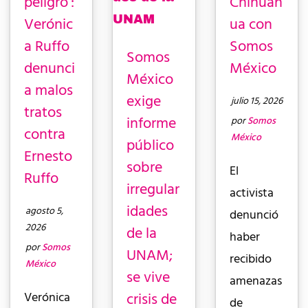
peligro’:
Chihuah
Verónic
ua con
a Ruffo
Somos
Somos
denunci
México
México
a malos
exige
julio 15, 2026
tratos
informe
por
Somos
contra
México
público
Ernesto
sobre
El
Ruffo
irregular
activista
idades
agosto 5,
denunció
2026
de la
haber
por
Somos
UNAM;
recibido
México
se vive
amenazas
crisis de
Verónica
de