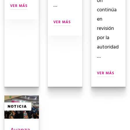
ón
…
VER MÁS
continúa
en
VER MÁS
revisión
por la
autoridad
…
VER MÁS
NOTICIA