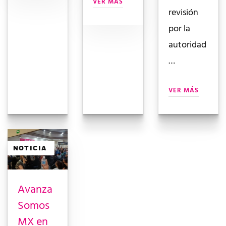
VER MÁS
revisión
por la
autoridad
…
VER MÁS
NOTICIA
Avanza
Somos
MX en