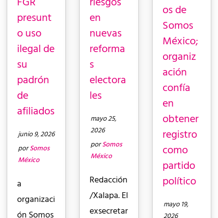
FGR
riesgos
os de
presunt
en
Somos
o uso
nuevas
México;
ilegal de
reforma
organiz
su
s
ación
padrón
electora
confía
de
les
en
afiliados
obtener
mayo 25,
2026
registro
junio 9, 2026
por
Somos
como
por
Somos
México
México
partido
político
Redacción
a
/Xalapa. El
organizaci
mayo 19,
exsecretar
ón Somos
2026