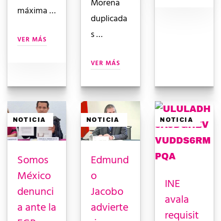
Morena
máxima …
duplicada
s …
VER MÁS
VER MÁS
NOTICIA
NOTICIA
NOTICIA
Somos
Edmund
México
o
INE
denunci
Jacobo
avala
a ante la
advierte
requisit