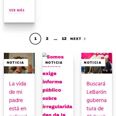
VER MÁS
1
2
…
12
NEXT
NOTICIA
NOTICIA
NOTICIA
La vida
Buscará
de mi
LeBarón
padre
guberna
está en
tura de