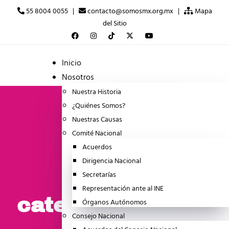
55 8004 0055 |
contacto@somosmx.org.mx |
Mapa
del Sitio
Inicio
Nosotros
Nuestra Historia
¿Quiénes Somos?
Nuestras Causas
Comité Nacional
Acuerdos
Dirigencia Nacional
Secretarías
Representación ante al INE
categoria:Noticia
Órganos Autónomos
Consejo Nacional