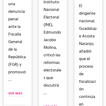
Instituto
una
El
Nacional
denuncia
dirigente
Electoral
penal
nacional,
(INE),
ante la
Guadalup
Edmundo
Fiscalía
e Acosta
Jacobo
General
Naranjo,
Molina,
de la
añadió
criticó las
República
que el
reformas
(FGR) y
proceso
electorale
promovió
de
s que
…
fiscalizaci
discutirá
ón
…
VER MÁS
continúa
en