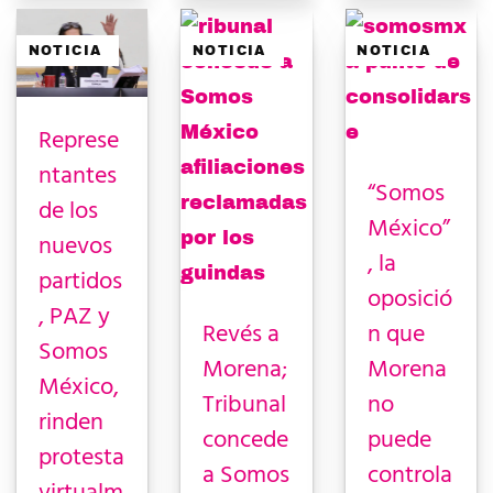
NOTICIA
NOTICIA
NOTICIA
Represe
ntantes
“Somos
de los
México”
nuevos
, la
partidos
oposició
, PAZ y
Revés a
n que
Somos
Morena;
Morena
México,
Tribunal
no
rinden
concede
puede
protesta
a Somos
controla
virtualm