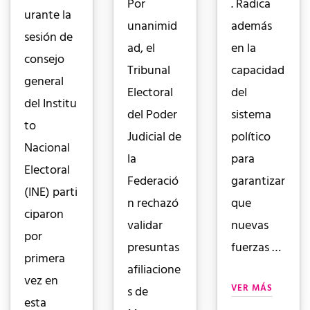
Por
. Radica
urante la
unanimid
además
sesión de
ad, el
en la
consejo
Tribunal
capacidad
general
Electoral
del
del Institu
del Poder
sistema
to
Judicial de
político
Nacional
la
para
Electoral
Federació
garantizar
(INE) parti
n rechazó
que
ciparon
validar
nuevas
por
presuntas
fuerzas …
primera
afiliacione
vez en
VER MÁS
s de
esta