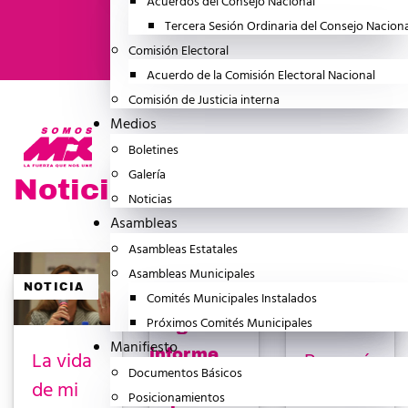
Acuerdos del Consejo Nacional
Tercera Sesión Ordinaria del Consejo Nacion
Home
Noticia
Comisión Electoral
Acuerdo de la Comisión Electoral Nacional
Comisión de Justicia interna
Medios
Boletines
Galería
Noticia
Noticias
Asambleas
Asambleas Estatales
Asambleas Municipales
NOTICIA
NOTICIA
NOTICIA
Comités Municipales Instalados
Próximos Comités Municipales
Manifiesto
La vida
Buscará
Documentos Básicos
de mi
LeBarón
Posicionamientos