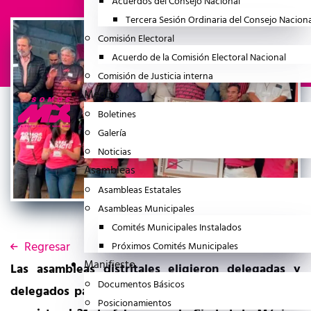
Acuerdos del Consejo Nacional
Tercera Sesión Ordinaria del Consejo Nacion
Comisión Electoral
Acuerdo de la Comisión Electoral Nacional
Comisión de Justicia interna
Medios
Boletines
Galería
Noticias
Asambleas
Asambleas Estatales
Asambleas Municipales
Comités Municipales Instalados
Regresar
Próximos Comités Municipales
Manifiesto
Las asambleas distritales eligieron delegadas y
Documentos Básicos
delegados para la Asamblea Nacional Constitutiva
Posicionamientos