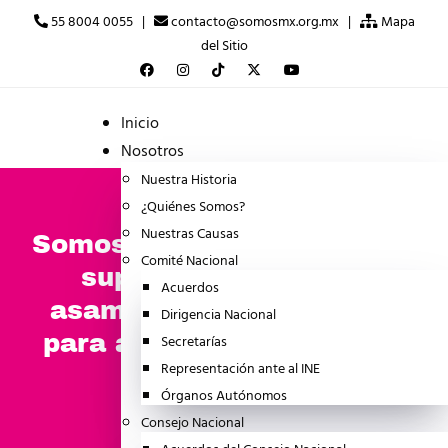
55 8004 0055 |
contacto@somosmx.org.mx |
Mapa
del Sitio
Inicio
Nosotros
Nuestra Historia
¿Quiénes Somos?
Nuestras Causas
Somos México informa que
Comité Nacional
superó el mínimo de
Acuerdos
asambleas y afiliaciones
Dirigencia Nacional
para asegurar su registro
Secretarías
Representación ante al INE
ante el INE
Órganos Autónomos
febrero 16, 2026
Consejo Nacional
NOTICIA