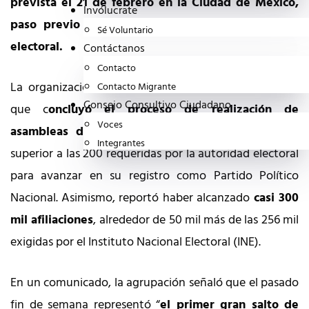
prevista el 21 de febrero en la Ciudad de México,
Invólucrate
paso previo al trámite formal ante la autoridad
Sé Voluntario
electoral.
Contáctanos
Contacto
La organización Somos México (Somos MX) informó
Contacto Migrante
Consejo Consultivo Ciudadano
que c
oncluyó el proceso de realización de
Voces
asambleas distritales con un total de 246,
cifra
Integrantes
superior a las 200 requeridas por la autoridad electoral
para avanzar en su registro como Partido Político
Nacional. Asimismo, reportó haber alcanzado
casi 300
mil afiliaciones
, alrededor de 50 mil más de las 256 mil
exigidas por el Instituto Nacional Electoral (INE).
En un comunicado, la agrupación señaló que el pasado
fin de semana representó “
el primer gran salto de