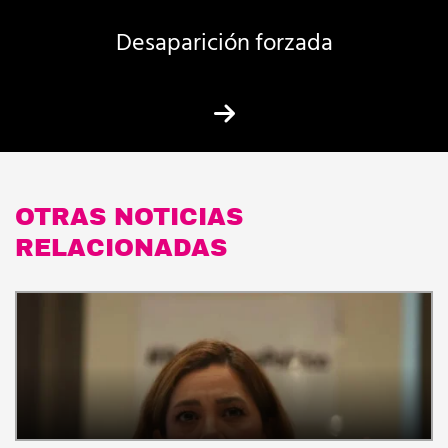
Desaparición forzada
OTRAS NOTICIAS
RELACIONADAS
S
i
c