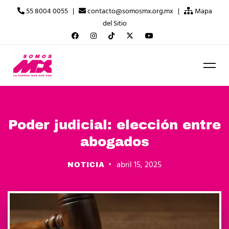
55 8004 0055 |
contacto@somosmx.org.mx |
Mapa
del Sitio
Poder judicial: elección entre
abogados
abril 15, 2025
NOTICIA