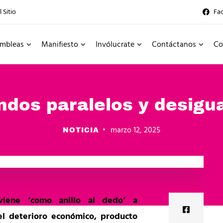
 Sitio
Fa
mbleas
Manifiesto
Invólucrate
Contáctanos
Co
dos paralelos y desigu
marzo 12, 2025
NOTICIA
iene ‘como anillo al dedo’ a
el deterioro económico, producto