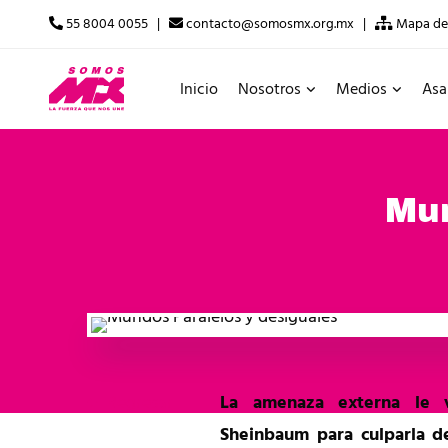
55 8004 0055 |
contacto@somosmx.org.mx |
Mapa del
Inicio
Nosotros
Medios
Asa
Mun
Regresar
La amenaza externa le v
Sheinbaum para culparla d