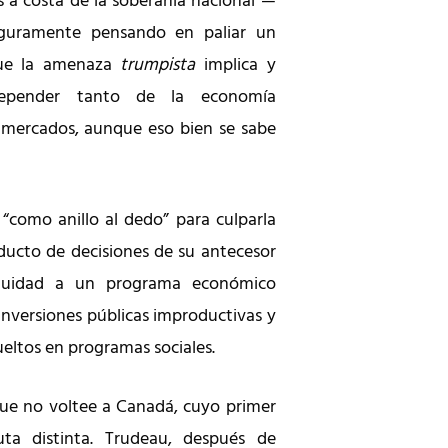
s a costa de la soberanía nacional —
eguramente pensando en paliar un
que la amenaza
trumpista
implica y
epender tanto de la economía
 mercados, aunque eso bien se sabe
“como anillo al dedo” para culparla
ducto de decisiones de su antecesor
inuidad a un programa económico
inversiones públicas improductivas y
ueltos en programas sociales.
que no voltee a Canadá, cuyo primer
ta distinta. Trudeau, después de