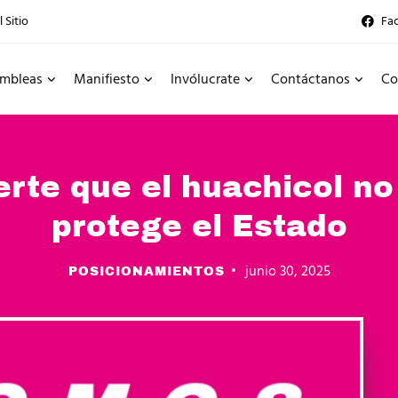
 Sitio
Fa
mbleas
Manifiesto
Invólucrate
Contáctanos
Co
te que el huachicol no
protege el Estado
junio 30, 2025
POSICIONAMIENTOS