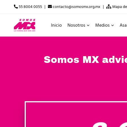
55 8004 0055 |
contacto@somosmx.org.mx |
Mapa del
Inicio
Nosotros
Medios
Asa
Somos MX advier