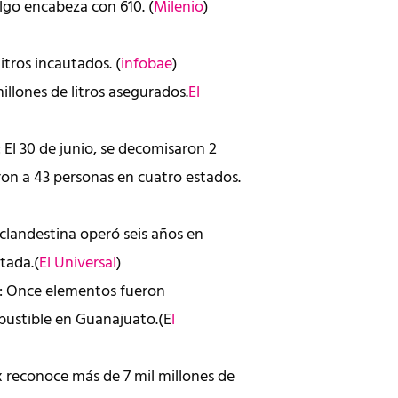
algo encabeza con 610. (
Milenio
)
itros incautados. (
infobae
)
llones de litros asegurados.
El
El 30 de junio, se decomisaron 2
eron a 43 personas en cuatro estados.
 clandestina operó seis años en
tada.(
El Universal
)
a: Once elementos fueron
ustible en Guanajuato.(E
l
x reconoce más de 7 mil millones de