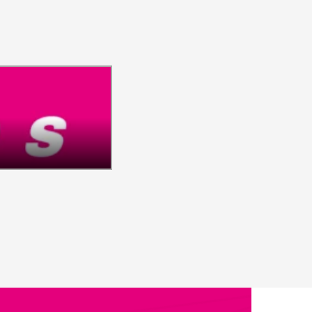
Posicionamiento de Somos MX sob
OSICIONAMIENTOS
INE
abril 22, 2026
por
Somos México
VER NOTA COMPLETA