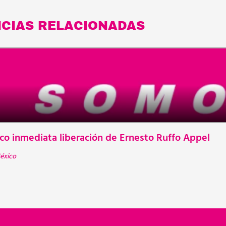
ICIAS RELACIONADAS
o inmediata liberación de Ernesto Ruffo Appel
P
éxico