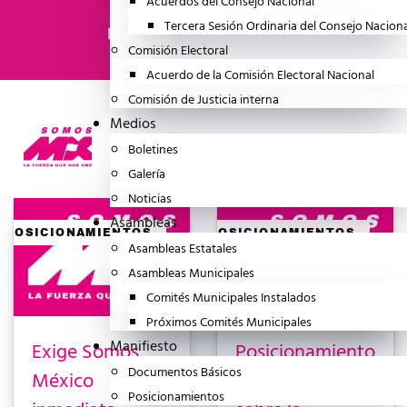
Acuerdos del Consejo Nacional
Tercera Sesión Ordinaria del Consejo Nacion
Home
Posicionamientos
Comisión Electoral
Acuerdo de la Comisión Electoral Nacional
Comisión de Justicia interna
Medios
Boletines
Galería
Noticias
Asambleas
POSICIONAMIENTOS
POSICIONAMIENTOS
Asambleas Estatales
Asambleas Municipales
Comités Municipales Instalados
Próximos Comités Municipales
Manifiesto
Exige Somos
Posicionamiento
Documentos Básicos
México
de Somos MX
Posicionamientos