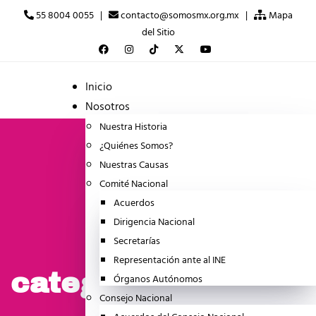
55 8004 0055 |
contacto@somosmx.org.mx |
Mapa
del Sitio
Inicio
Nosotros
Nuestra Historia
¿Quiénes Somos?
Nuestras Causas
Comité Nacional
Acuerdos
Dirigencia Nacional
Secretarías
Representación ante al INE
categoria:Posicion
Órganos Autónomos
Consejo Nacional