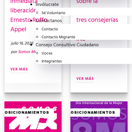
inmediata
sobre la
Invólucrate
liberación de
designación de
Sé Voluntario
Ernesto Ruffo
tres consejerías
Contáctanos
Appel
electorales del
Contacto
INE
Contacto Migrante
julio 16, 2026
Consejo Consultivo Ciudadano
por
Somos México
abril 22, 2026
Voces
por
Somos México
Integrantes
VER MÁS
VER MÁS
POSICIONAMIENTOS
POSICIONAMIENTOS