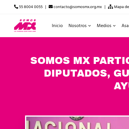
55 8004 0055 |
contacto@somosmx.org.mx |
Mapa del
Inicio
Nosotros
Medios
Asa
SOMOS MX PARTI
DIPUTADOS, G
AY