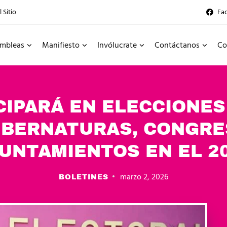
 Sitio
Fa
mbleas
Manifiesto
Invólucrate
Contáctanos
Co
CIPARÁ EN ELECCIONES
UBERNATURAS, CONGRE
UNTAMIENTOS EN EL 2
marzo 2, 2026
BOLETINES