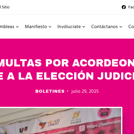
 Sitio
Fa
mbleas
Manifiesto
Invólucrate
Contáctanos
Co
MULTAS POR ACORDEON
E A LA ELECCIÓN JUDIC
julio 29, 2025
BOLETINES