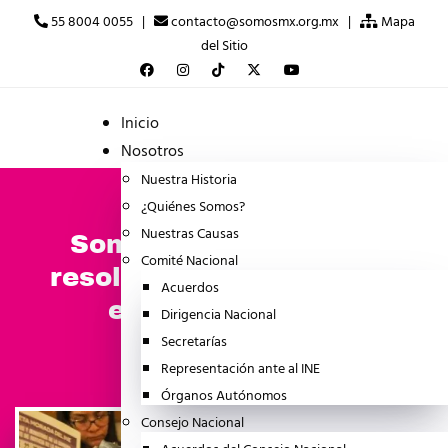
55 8004 0055 |
contacto@somosmx.org.mx |
Mapa
del Sitio
Inicio
Nosotros
Nuestra Historia
¿Quiénes Somos?
Nuestras Causas
Somos México critica
Comité Nacional
resolución del INE sobre
Acuerdos
elección judicial
Dirigencia Nacional
Secretarías
julio 31, 2025
NOTICIA
Representación ante al INE
Órganos Autónomos
Consejo Nacional