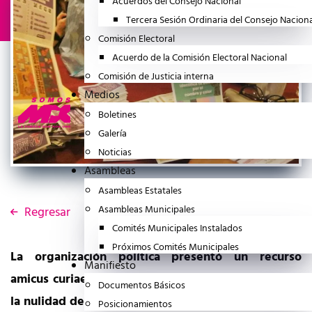
Acuerdos del Consejo Nacional
Tercera Sesión Ordinaria del Consejo Nacion
Comisión Electoral
Acuerdo de la Comisión Electoral Nacional
Comisión de Justicia interna
Medios
Boletines
Galería
Noticias
Asambleas
Asambleas Estatales
Asambleas Municipales
Regresar
Comités Municipales Instalados
Próximos Comités Municipales
La organización política presentó un recurso
Manifiesto
amicus curiae ante el Tribunal Electoral para exigir
Documentos Básicos
la nulidad de la elección en el Poder Judicial.
Posicionamientos