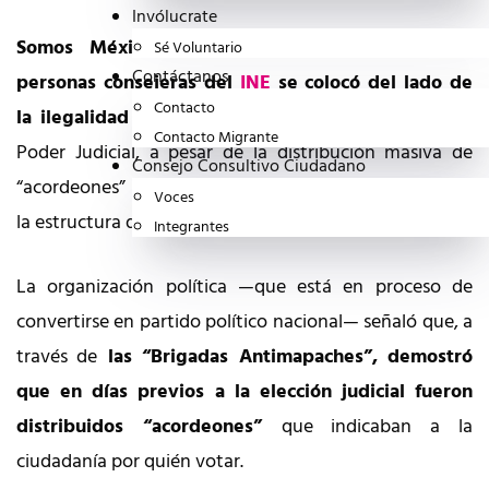
Invólucrate
Somos México afirmó que la mayoría de las
Sé Voluntario
Contáctanos
personas consejeras del
INE
se colocó del lado de
Contacto
la ilegalidad
al avalar la elección de integrantes del
Contacto Migrante
Poder Judicial, a pesar de la distribución masiva de
Consejo Consultivo Ciudadano
“acordeones” por parte de miembros del gobierno, de
Voces
la estructura de Morena y del crimen organizado.
Integrantes
La organización política —que está en proceso de
convertirse en partido político nacional— señaló que, a
través de
las “Brigadas Antimapaches”, demostró
que en días previos a la elección judicial fueron
distribuidos “acordeones”
que indicaban a la
ciudadanía por quién votar.