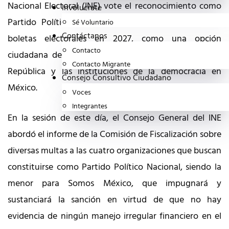
Nacional Electoral (INE) vote el reconocimiento como
Invólucrate
Partido Político Nacional, con lo cual estará en las
Sé Voluntario
Contáctanos
boletas electorales en 2027, como una opción
Contacto
ciudadana de oposición que luchará por restaurar la
Contacto Migrante
República y las instituciones de la democracia en
Consejo Consultivo Ciudadano
México.
Voces
Integrantes
En la sesión de este día, el Consejo General del INE
abordó el informe de la Comisión de Fiscalización sobre
diversas multas a las cuatro organizaciones que buscan
constituirse como Partido Político Nacional, siendo la
menor para Somos México, que impugnará y
sustanciará la sanción en virtud de que no hay
evidencia de ningún manejo irregular financiero en el