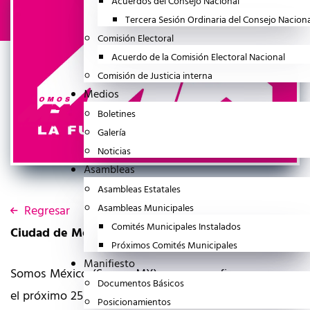
Acuerdos del Consejo Nacional
Tercera Sesión Ordinaria del Consejo Nacion
Comisión Electoral
Acuerdo de la Comisión Electoral Nacional
Comisión de Justicia interna
Medios
Boletines
Galería
Noticias
Asambleas
Asambleas Estatales
Asambleas Municipales
Regresar
Comités Municipales Instalados
Ciudad de México, 19 de junio de 2026
Próximos Comités Municipales
Manifiesto
Somos México (Somos MX) avanza en firme para que
Documentos Básicos
el próximo 25 de junio el Consejo General del Instituto
Posicionamientos