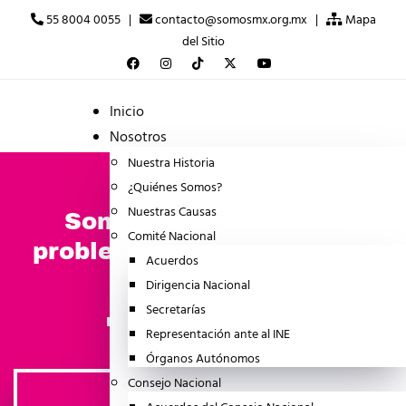
55 8004 0055 |
contacto@somosmx.org.mx |
Mapa
del Sitio
Inicio
Nosotros
Nuestra Historia
¿Quiénes Somos?
Nuestras Causas
Somos MX avanza sin
Comité Nacional
problemas de fiscalización
Acuerdos
ante el INE
Dirigencia Nacional
Secretarías
junio 19, 2026
BOLETINES
Representación ante al INE
Órganos Autónomos
Consejo Nacional