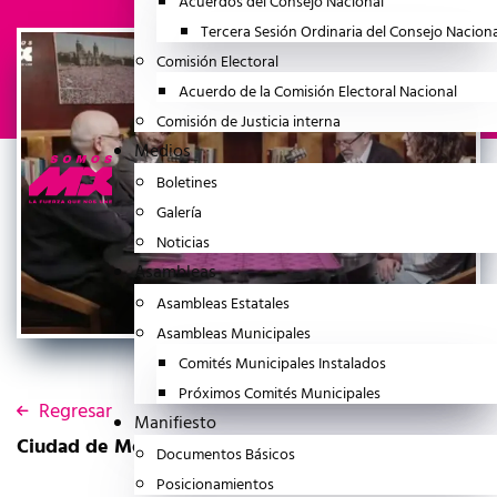
Acuerdos del Consejo Nacional
Tercera Sesión Ordinaria del Consejo Nacion
Comisión Electoral
Acuerdo de la Comisión Electoral Nacional
Comisión de Justicia interna
Medios
Boletines
Galería
Noticias
Asambleas
Asambleas Estatales
Asambleas Municipales
Comités Municipales Instalados
Próximos Comités Municipales
Regresar
Manifiesto
Ciudad de México a 10 de Julio del 2025
Documentos Básicos
Posicionamientos