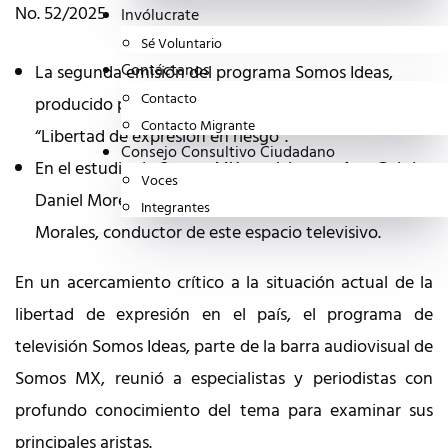
No. 52/2025
Invólucrate
Sé Voluntario
Contáctanos
La segunda emisión del programa Somos Ideas,
Contacto
producido por Somos MX, estuvo dedicada al tema
Contacto Migrante
“Libertad de expresión en riesgo”.
Consejo Consultivo Ciudadano
En el estudio de Somos MX participaron Ana Gaitán,
Voces
Daniel Moreno, Miguel Ángel Romero y Rodrigo
Integrantes
Morales, conductor de este espacio televisivo.
En un acercamiento crítico a la situación actual de la
libertad de expresión en el país, el programa de
televisión Somos Ideas, parte de la barra audiovisual de
Somos MX, reunió a especialistas y periodistas con
profundo conocimiento del tema para examinar sus
principales aristas.