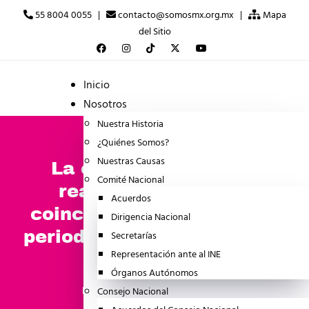
55 8004 0055 |
contacto@somosmx.org.mx |
Mapa
del Sitio
Inicio
Nosotros
Nuestra Historia
¿Quiénes Somos?
Nuestras Causas
La censura ya es una
Comité Nacional
realidad en México,
Acuerdos
coinciden especialistas y
Dirigencia Nacional
periodistas en el programa
Secretarías
Representación ante al INE
Somos Ideas
Órganos Autónomos
julio 10, 2025
Consejo Nacional
BOLETINES