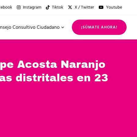
cebook
Instagram
Tiktok
X / Twitter
Youtube
nsejo Consultivo Ciudadano
¡SÚMATE AHORA!
upe Acosta Naranjo
s distritales en 23