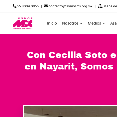
55 8004 0055 |
contacto@somosmx.org.mx |
Mapa del
Inicio
Nosotros
Medios
Asa
Con Cecilia Soto 
en Nayarit, Somos 