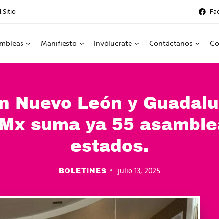
 Sitio
Fa
mbleas
Manifiesto
Invólucrate
Contáctanos
Co
en Nuevo León y Guadal
Mx suma ya 55 asamblea
estados.
julio 13, 2025
BOLETINES