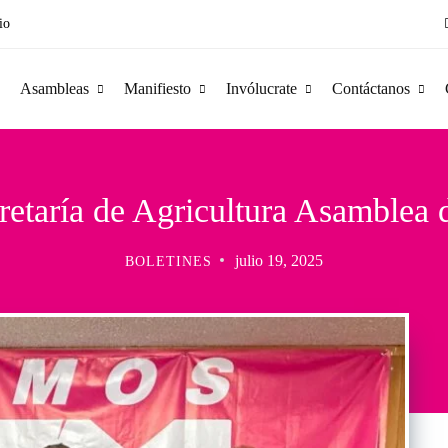
io
Asambleas
Manifiesto
Invólucrate
Contáctanos
retaría de Agricultura Asamble
julio 19, 2025
BOLETINES