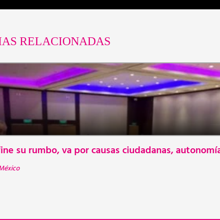
IAS RELACIONADAS
ne su rumbo, va por causas ciudadanas, autonomía
México