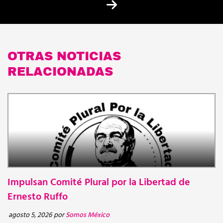
OTRAS NOTICIAS
RELACIONADAS
Impulsan Comité Plural por la Libertad de
N
BOLETINES
Ernesto Ruffo
d
d
agosto 5, 2026
por
Somos México