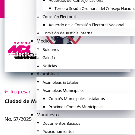
Acuerdos del Consejo Nacional
Tercera Sesión Ordinaria del Consejo Nacion
Comisión Electoral
Acuerdo de la Comisión Electoral Nacional
Comisión de Justicia interna
Medios
Boletines
Galería
Noticias
Asambleas
Asambleas Estatales
Asambleas Municipales
Regresar
Comités Municipales Instalados
Ciudad de México a 19 de Julio del 2025
Próximos Comités Municipales
Manifiesto
No. 57/2025
Documentos Básicos
Posicionamientos