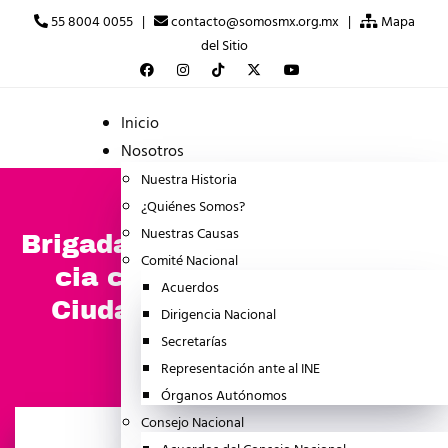
55 8004 0055 |
contacto@somosmx.org.mx |
Mapa
del Sitio
Inicio
Nosotros
Nuestra Historia
¿Quiénes Somos?
Nuestras Causas
Brigada Antimapaches denun
Comité Nacional
cia censura a Asamblea
Acuerdos
Ciudadana de Somos Mx
Dirigencia Nacional
Secretarías
julio 19, 2025
BOLETINES
Representación ante al INE
Órganos Autónomos
Consejo Nacional