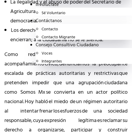
La ilegalidad y el abuso de poder del Secretario de
Invólucrate
Agricultura, Julio Berdegué, es un ataque a la
Sé Voluntario
democracia.
Contáctanos
Contacto
Los derechos y libertades de la sociedad no se
Contacto Migrante
encierran; a la ciudadanía no se le silencia.
Consejo Consultivo Ciudadano
Voces
Como red ciudadana de vigilancia y
Integrantes
acompañamiento cívico, denunciamos la preocupante
escalada de prácticas autoritarias y restrictivas que
pretenden impedir que una agrupación ciudadana
como Somos Mx se convierta en un actor político
nacional. Hoy habló el miedo de un régimen autoritario
al intentar frenar los esfuerzos de una sociedad
responsable, cuya expresión legítima es reclamar su
derecho a organizarse, participar y construir