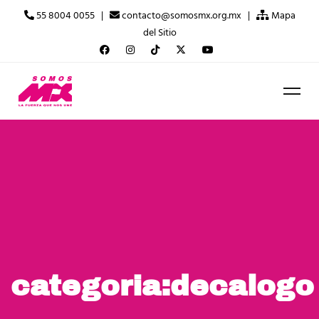
55 8004 0055 |
contacto@somosmx.org.mx |
Mapa
del Sitio
categoria:decalogo