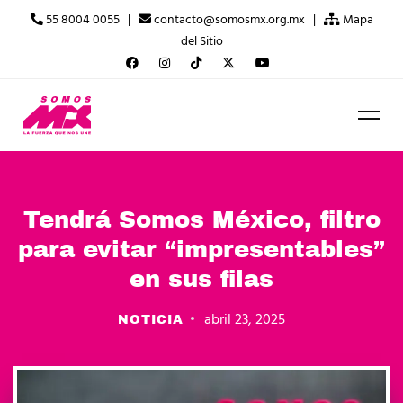
55 8004 0055 |
contacto@somosmx.org.mx |
Mapa
del Sitio
Tendrá Somos México, filtro
para evitar “impresentables”
en sus filas
abril 23, 2025
NOTICIA