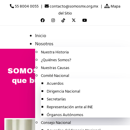
55 8004 0055 |
contacto@somosmx.org.mx |
Mapa
del Sitio
Inicio
Nosotros
Nuestra Historia
¿Quiénes Somos?
Nuestras Causas
SOMOS MX, una opción real
Comité Nacional
que busca empoderar a la
Acuerdos
población
Dirigencia Nacional
Secretarías
enero 30, 2025
NOTICIA
Representación ante al INE
Órganos Autónomos
Consejo Nacional