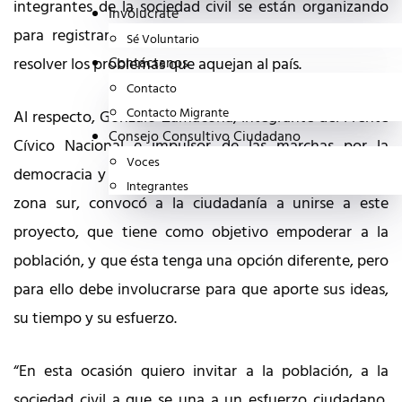
integrantes de la sociedad civil se están organizando
Invólucrate
para registrar una opción que se preocupe por los
Sé Voluntario
resolver los problemas que aquejan al país.
Contáctanos
Contacto
Contacto Migrante
Al respecto, Gonzalo Zamacona, integrante del Frente
Consejo Consultivo Ciudadano
Cívico Nacional e impulsor de las marchas por la
Voces
democracia y por los derechos de la ciudadanía en la
Integrantes
zona sur, convocó a la ciudadanía a unirse a este
proyecto, que tiene como objetivo empoderar a la
población, y que ésta tenga una opción diferente, pero
para ello debe involucrarse para que aporte sus ideas,
su tiempo y su esfuerzo.
“En esta ocasión quiero invitar a la población, a la
sociedad civil a que se una a un esfuerzo ciudadano,