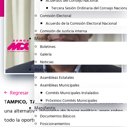
Acuerdos del Consejo Nacional
Tercera Sesión Ordinaria del Consejo Nacion
Comisión Electoral
Acuerdo de la Comisión Electoral Nacional
Comisión de Justicia interna
Medios
Boletines
Galería
Noticias
Asambleas
Asambleas Estatales
Asambleas Municipales
Regresar
Comités Municipales Instalados
Próximos Comités Municipales
T
AMPICO, TAM.-
A fin de ofrecerle a la ciudadanía
Manifiesto
una alternativa diferente de hacer política, pero sobre
Documentos Básicos
todo la oportunidad real de empoderar a la población;
Posicionamientos