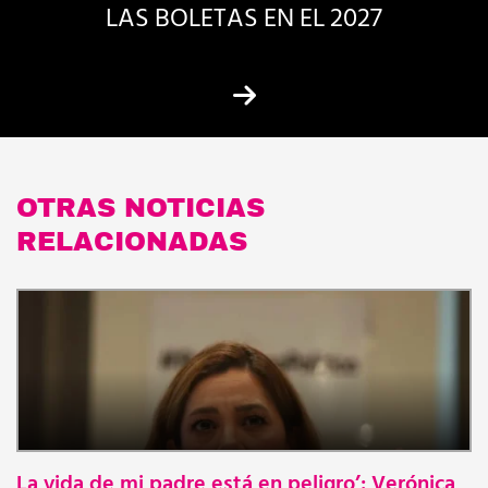
LAS BOLETAS EN EL 2027
OTRAS NOTICIAS
RELACIONADAS
S
i
c
La vida de mi padre está en peligro’: Verónica