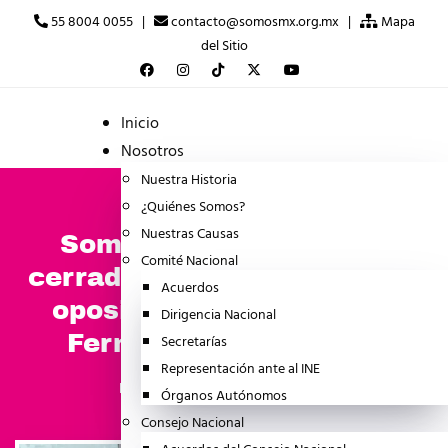
55 8004 0055 |
contacto@somosmx.org.mx |
Mapa
del Sitio
Inicio
Nosotros
Nuestra Historia
¿Quiénes Somos?
Nuestras Causas
Somos México, no está
Comité Nacional
cerrado a ningún partido de
Acuerdos
oposición, incluso a MC:
Dirigencia Nacional
Fernando Belaunzarán
Secretarías
Representación ante al INE
octubre 26, 2025
NOTICIA
Órganos Autónomos
Consejo Nacional