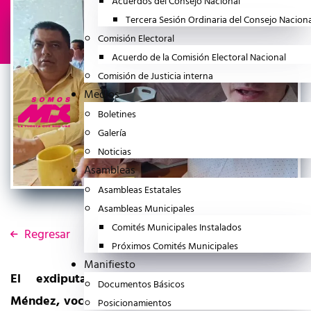
Acuerdos del Consejo Nacional
Tercera Sesión Ordinaria del Consejo Nacion
Comisión Electoral
Acuerdo de la Comisión Electoral Nacional
Comisión de Justicia interna
Medios
Boletines
Galería
Noticias
Asambleas
Asambleas Estatales
Asambleas Municipales
Comités Municipales Instalados
Regresar
Próximos Comités Municipales
Manifiesto
El exdiputado federal Fernando Belauzarán
Documentos Básicos
Méndez, vocero de la Agrupación Política Nacional
Posicionamientos