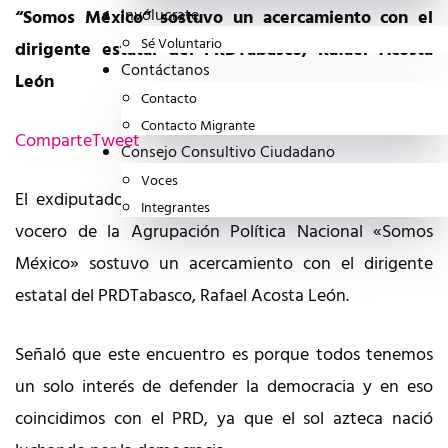
Invólucrate
“Somos México” sostuvo un acercamiento con el
Sé Voluntario
dirigente estatal del PRDTabasco, Rafael Acosta
Contáctanos
León
Contacto
Contacto Migrante
Comparte
Tweet
Consejo Consultivo Ciudadano
Voces
El exdiputado federal Fernando Belauzarán Méndez,
Integrantes
vocero de la Agrupación Política Nacional «Somos
México» sostuvo un acercamiento con el dirigente
estatal del PRDTabasco, Rafael Acosta León.
Señaló que este encuentro es porque todos tenemos
un solo interés de defender la democracia y en eso
coincidimos con el PRD, ya que el sol azteca nació