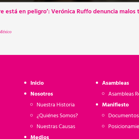
e está en peligro’: Verónica Ruffo denuncia malos 
México
Inicio
Asambleas
Nosotros
Asambleas R
Nuestra Historia
Manifiesto
¿Quiénes Somos?
Documentos 
Nuestras Causas
Posicionami
Medios