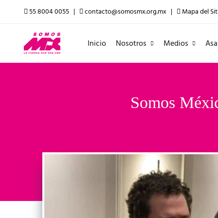
55 8004 0055 |
contacto@somosmx.org.mx |
Mapa del Sit
Inicio
Nosotros
Medios
Asa
Somos México