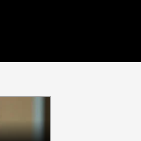
Somos México exige informe públ
de confianza estudiantil, consid
julio 29, 2026
por
Somos México