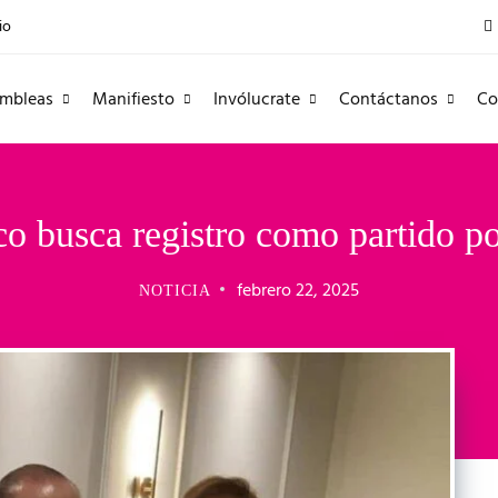
io
mbleas
Manifiesto
Invólucrate
Contáctanos
Co
 busca registro como partido po
febrero 22, 2025
NOTICIA