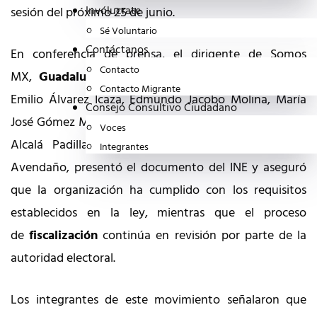
Invólucrate
sesión del próximo 25 de junio.
Sé Voluntario
Contáctanos
En conferencia de prensa, el dirigente de Somos
Contacto
MX,
Guadalupe Acosta Naranjo
, acompañado por
Contacto Migrante
Emilio Álvarez Icaza, Edmundo Jacobo Molina, María
Consejo Consultivo Ciudadano
José Gómez Mont, Mariana González Torres, Leobardo
Voces
Alcalá Padilla, Roberto Heycher Cardiel y Amado
Integrantes
Avendaño, presentó el documento del INE y aseguró
que la organización ha cumplido con los requisitos
establecidos en la ley, mientras que el proceso
de
fiscalización
continúa en revisión por parte de la
autoridad electoral.
Los integrantes de este movimiento señalaron que