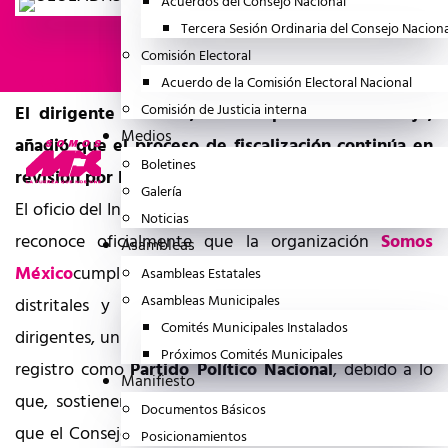
Acuerdos del Consejo Nacional
Tercera Sesión Ordinaria del Consejo Nacion
Comisión Electoral
Regresar
Acuerdo de la Comisión Electoral Nacional
Comisión de Justicia interna
El dirigente nacional, Guadalupe Acosta Naranjo,
Medios
añadió que el proceso de fiscalización continúa en
Boletines
revisión por la autoridad electoral
Galería
El oficio del Instituto Nacional Electoral (
INE
) en el que
Noticias
reconoce oficialmente que la organización
Somos
Asambleas
México
cumplió con los requisitos de asambleas
Asambleas Estatales
Asambleas Municipales
distritales y
afiliaciones
representa, de según sus
Comités Municipales Instalados
dirigentes, un avance determinante en su ruta hacia el
Próximos Comités Municipales
registro como
Partido Político Nacional
, debido a lo
Manifiesto
que, sostienen, no existe impedimento técnico para
Documentos Básicos
que el Consejo General apruebe su constitución en la
Posicionamientos