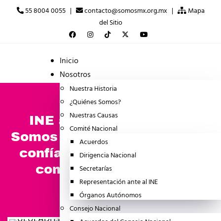
55 8004 0055 |
contacto@somosmx.org.mx |
Mapa
del Sitio
Inicio
Nosotros
Nuestra Historia
¿Quiénes Somos?
Nuestras Causas
INE avala requisitos de
Comité Nacional
Somos México; organización
Acuerdos
confía en obtener registro
Dirigencia Nacional
como partido político
Secretarías
Representación ante al INE
mayo 19, 2026
NOTICIA
Órganos Autónomos
Consejo Nacional