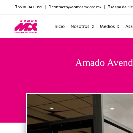
55 8004 0055 |
contacto@somosmx.org.mx |
Mapa del Sit
Inicio
Nosotros
Medios
Asa
Amado Avendañ