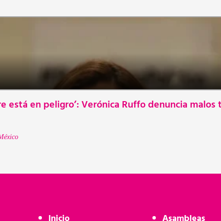
e está en peligro’: Verónica Ruffo denuncia malos 
México
Inicio
Asambleas