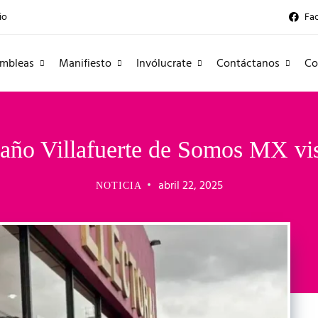
io
Fa
mbleas
Manifiesto
Invólucrate
Contáctanos
Co
o Villafuerte de Somos MX vis
abril 22, 2025
NOTICIA