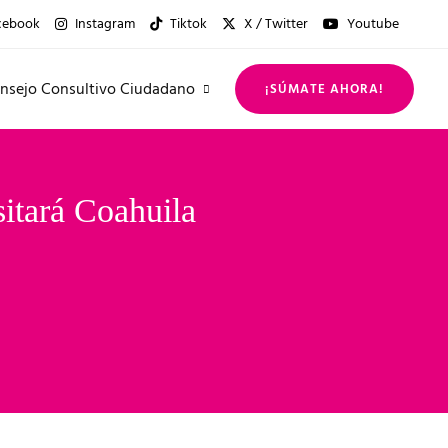
cebook
Instagram
Tiktok
X / Twitter
Youtube
nsejo Consultivo Ciudadano
¡SÚMATE AHORA!
itará Coahuila