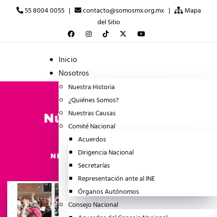
55 8004 0055 |
contacto@somosmx.org.mx |
Mapa
del Sitio
Inicio
Nosotros
Nuestra Historia
¿Quiénes Somos?
Nuestras Causas
Número 6 Carta de
Comité Nacional
Navegación
Acuerdos
Dirigencia Nacional
agosto 8, 2025
NEWSLETTER
Secretarías
Representación ante al INE
Órganos Autónomos
Consejo Nacional