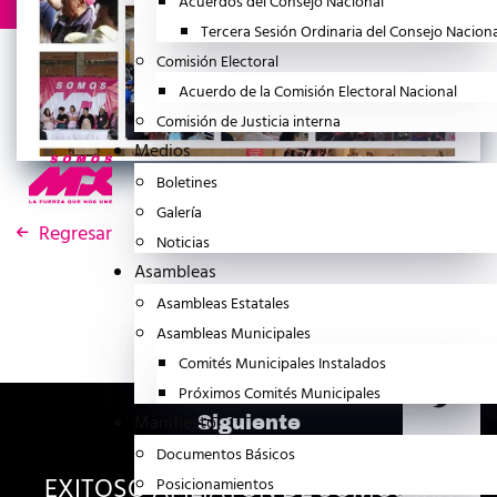
Acuerdos del Consejo Nacional
Tercera Sesión Ordinaria del Consejo Nacion
Comisión Electoral
Acuerdo de la Comisión Electoral Nacional
Comisión de Justicia interna
Medios
Boletines
Galería
Regresar
Noticias
Asambleas
Asambleas Estatales
Asambleas Municipales
Comités Municipales Instalados
Próximos Comités Municipales
Manifiesto
Siguiente
Documentos Básicos
EXITOSO AFILIATÓN DE SOMOS MX
Posicionamientos