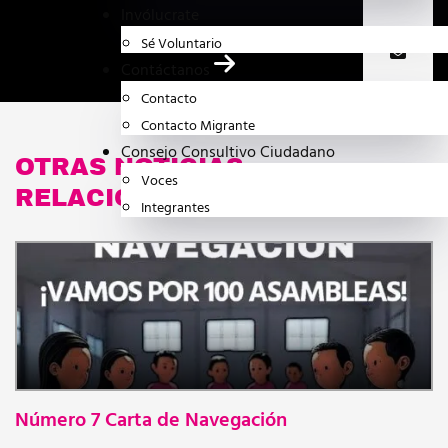
Invólucrate
Sé Voluntario
Contáctanos
Contacto
Contacto Migrante
Consejo Consultivo Ciudadano
OTRAS NOTICIAS
Voces
RELACIONADAS
Integrantes
Número 7 Carta de Navegación
N
NEWSLETTER