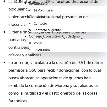
La SCJN otorgó a la UIF la facultad discrecional de
Invólucrate
bloquear cuentas bancarias sin mandato judicial,
Sé Voluntario
violentando la constitucional presunción de
Contáctanos
Contacto
inocencia.
Contacto Migrante
Si tiene “indicios”, la UIF bloqueará cuentas
Consejo Consultivo Ciudadano
bancarias; en realidad, la medida será aplicada
Voces
contra personas incómodas al régimen: periodistas,
Integrantes
críticos y analistas.
Lo anterior, vinculado a la decisión del SAT de retirar
permisos a OSC para recibir donaciones, con lo cual
busca ahorcar las operaciones de quienes han
exhibido la corrupción de Morena y sus aliados, así
como la inutilidad y el gasto oneroso de las obras
faraónicas.