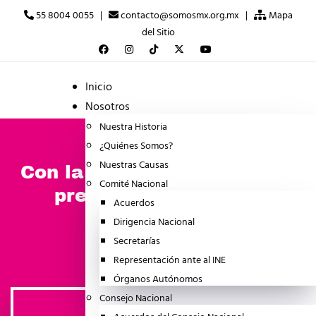
55 8004 0055 |
contacto@somosmx.org.mx |
Mapa
del Sitio
Inicio
Nosotros
Nuestra Historia
¿Quiénes Somos?
Nuestras Causas
Con la UIF y el SAT, Morena
Comité Nacional
pretende acallar a la
Acuerdos
ciudadanía
Dirigencia Nacional
Secretarías
abril 8, 2026
BOLETINES
Representación ante al INE
Órganos Autónomos
Consejo Nacional