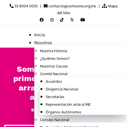
55 8004 0055 |
contacto@somosmx.org.mx |
Mapa
del Sitio
Inicio
Nosotros
Nuestra Historia
¿Quiénes Somos?
Nuestras Causas
SomosMX realizará sus
Comité Nacional
primeras 39 asambleas y
Acuerdos
arranca ya proceso de
Dirigencia Nacional
afiliación masiva
Secretarías
Representación ante al INE
febrero 15, 2025
BOLETINES
Órganos Autónomos
Consejo Nacional