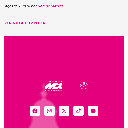
d
agosto 5, 2026
por
Somos México
ju
VER NOTA COMPLETA
V