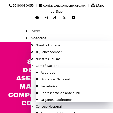
55 8004 0055 |
contacto@somosmx.org.mx |
Mapa
del Sitio
Inicio
Nosotros
Nuestra Historia
¿Quiénes Somos?
Nuestras Causas
SOMOS MÉXICO
Comité Nacional
DENUNCIAMOS EL
Acuerdos
ASESINATO DE MIRNA
Dirigencia Nacional
MACÍAS GONZÁLEZ,
Secretarías
Representación ante al INE
COMPAÑERA NUESTRA EN
Órganos Autónomos
COLIMA. EXIGIMOS
Consejo Nacional
JUSTICIA.