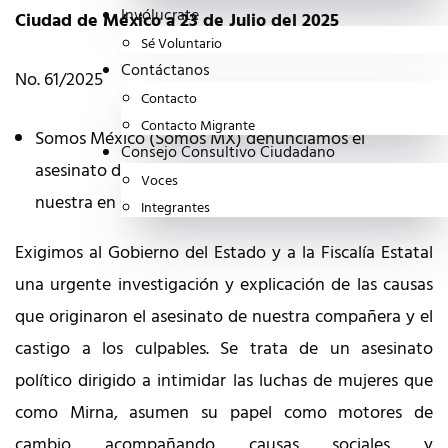
Invólucrate
Ciudad de México a 23 de Julio del 2025
Sé Voluntario
Contáctanos
No. 61/2025
Contacto
Contacto Migrante
Somos México (Somos MX) denunciamos el
Consejo Consultivo Ciudadano
asesinato de Mirna Macías González, militante
Voces
nuestra en Colomo, localidad de Manzanillo, Colima.
Integrantes
Exigimos al Gobierno del Estado y a la Fiscalía Estatal
una urgente investigación y explicación de las causas
que originaron el asesinato de nuestra compañera y el
castigo a los culpables. Se trata de un asesinato
político dirigido a intimidar las luchas de mujeres que
como Mirna, asumen su papel como motores de
cambio acompañando causas sociales y