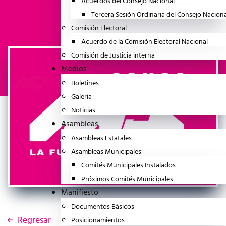
Acuerdos del Consejo Nacional
Tercera Sesión Ordinaria del Consejo Nacion
julio 23, 2025
BOLETINES
Comisión Electoral
Acuerdo de la Comisión Electoral Nacional
Comisión de Justicia interna
Medios
Boletines
Galería
Noticias
Asambleas
Asambleas Estatales
Asambleas Municipales
Comités Municipales Instalados
Próximos Comités Municipales
Manifiesto
Documentos Básicos
Regresar
Posicionamientos