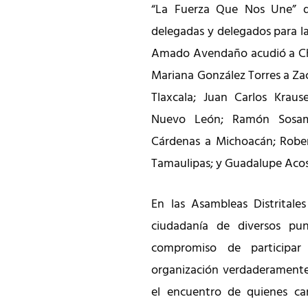
“La Fuerza Que Nos Une” d
delegadas y delegados para la
Amado Avendaño acudió a Chia
Mariana González Torres a Za
Tlaxcala; Juan Carlos Krau
Nuevo León; Ramón Sosam
Cárdenas a Michoacán; Rober
Tamaulipas; y Guadalupe Acost
En las Asambleas Distritales
ciudadanía de diversos pu
compromiso de participa
organización verdaderamente
el encuentro de quienes car