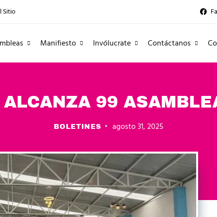
 Sitio
F
mbleas
Manifiesto
Invólucrate
Contáctanos
Co
 ALCANZA 99 ASAMBLEA
agosto 31, 2025
BOLETINES