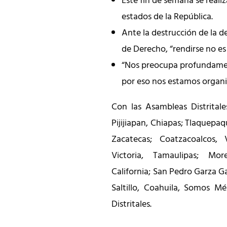
Este fin de semana se reali
estados de la República.
Ante la destrucción de la d
de Derecho, “rendirse no e
“Nos preocupa profundament
por eso nos estamos organi
Con las Asambleas Distritale
Pijijiapan, Chiapas; Tlaquepaqu
Zacatecas; Coatzacoalcos, 
Victoria, Tamaulipas; Mor
California; San Pedro Garza Ga
Saltillo, Coahuila, Somos M
Distritales.