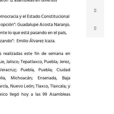
zaron 12 asambleas en diversos
emocracia y el Estado Constitucional
s opción”: Guadalupe Acosta Naranjo.
e lo que está pasando en el país,
zando”: Emilio Álvarez Icaza.
s realizadas este fin de semana en
e, Jalisco; Tepatlaxco, Puebla; Jerez,
Veracruz; Puebla, Puebla; Ciudad
elia, Michoacán; Ensenada, Baja
rcía, Nuevo León; Tlaxco, Tlaxcala; y
éxico llegó hoy a las 99 Asambleas