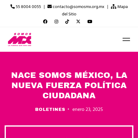
55 8004 0055 |
contacto@somosmx.org.mx |
Mapa
del Sitio
NACE SOMOS MÉXICO, LA
NUEVA FUERZA POLÍTICA
CIUDADANA
enero 23, 2025
BOLETINES