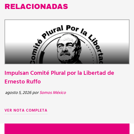
RELACIONADAS
Impulsan Comité Plural por la Libertad de
N
BOLETINES
Ernesto Ruffo
d
d
agosto 5, 2026
por
Somos México
ju
VER NOTA COMPLETA
V