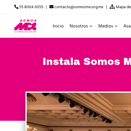
55 8004 0055 |
contacto@somosmx.org.mx |
Mapa del
Inicio
Nosotros
Medios
Asa
Instala Somos M