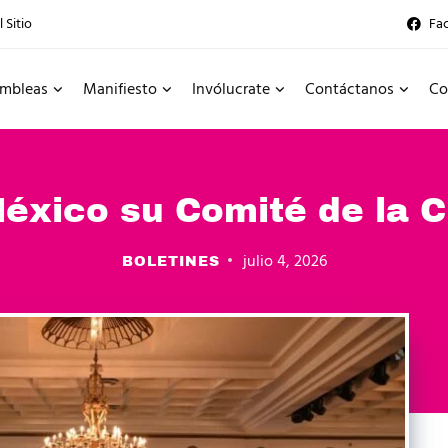
 Sitio
Fa
mbleas
Manifiesto
Invólucrate
Contáctanos
Co
éxico su Comité de la 
julio 4, 2026
BOLETINES