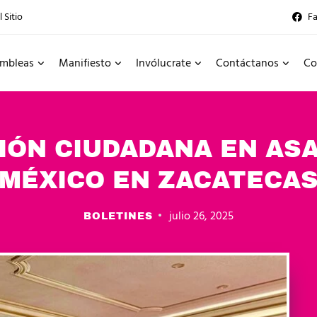
 Sitio
F
mbleas
Manifiesto
Invólucrate
Contáctanos
Co
CIÓN CIUDADANA EN AS
MÉXICO EN ZACATECA
julio 26, 2025
BOLETINES