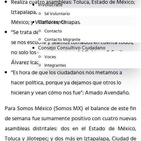
Realiza cuatro asambleas: Toluca, Estado de México;
Invólucrate
Iztapalapa, Ciudad de México; Jilotepec, Estado de
Sé Voluntario
México; y Villaflores, Chiapas.
Contáctanos
Contacto
“Se trata de que juntemos nuestras voces para que
Contacto Migrante
se nos escuche y seamos tomados en cuenta todos,
Consejo Consultivo Ciudadano
no solo los que son amigos del Gobierno”: Emilio
Voces
Álvarez Icaza.
Integrantes
“Es hora de que los ciudadanos nos metamos a
hacer política, porque ya dejamos que otros lo
hicieran y vean cómo nos fue”: Amado Avendaño.
Para Somos México (Somos MX) el balance de este fin
de semana fue sumamente positivo con cuatro nuevas
asambleas distritales: dos en el Estado de México,
Toluca y Jilotepec; y dos más en Iztapalapa, Ciudad de