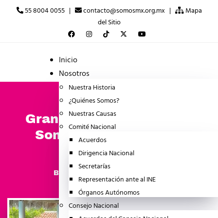
55 8004 0055 |
contacto@somosmx.org.mx |
Mapa
del Sitio
Inicio
Nosotros
Nuestra Historia
¿Quiénes Somos?
Nuestras Causas
Gran fin de semana para
Comité Nacional
Somos MX: llega a su
Acuerdos
asamblea 76
Dirigencia Nacional
Secretarías
agosto 10, 2025
BOLETINES
Representación ante al INE
Órganos Autónomos
Consejo Nacional