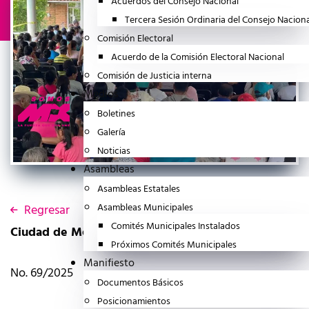
Acuerdos del Consejo Nacional
Tercera Sesión Ordinaria del Consejo Nacion
Comisión Electoral
Acuerdo de la Comisión Electoral Nacional
Comisión de Justicia interna
Medios
Boletines
Galería
Noticias
Asambleas
Asambleas Estatales
Asambleas Municipales
Regresar
Comités Municipales Instalados
Ciudad de México a 10 de Agosto del 2025
Próximos Comités Municipales
Manifiesto
No. 69/2025
Documentos Básicos
Posicionamientos