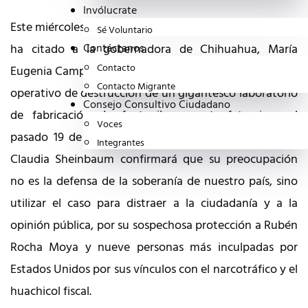
Invólucrate
Este miércoles, la Fiscalía General de la República (FGR)
Sé Voluntario
ha citado a la gobernadora de Chihuahua, María
Contáctanos
Contacto
Eugenia Campos, a un interrogatorio en relación con el
Contacto Migrante
operativo de destrucción de un gigantesco laboratorio
Consejo Consultivo Ciudadano
de fabricación de fentanilo y metanfetaminas el
Voces
pasado 19 de abril de 2026; con ello, el gobierno de
Integrantes
Claudia Sheinbaum confirmará que su preocupación
no es la defensa de la soberanía de nuestro país, sino
utilizar el caso para distraer a la ciudadanía y a la
opinión pública, por su sospechosa protección a Rubén
Rocha Moya y nueve personas más inculpadas por
Estados Unidos por sus vínculos con el narcotráfico y el
huachicol fiscal.