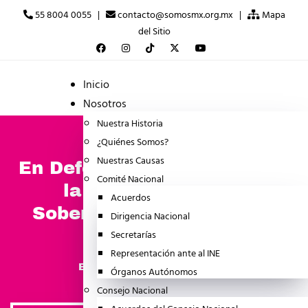
55 8004 0055 |
contacto@somosmx.org.mx |
Mapa
del Sitio
Inicio
Nosotros
Nuestra Historia
¿Quiénes Somos?
Nuestras Causas
En Defensa de la República,
Comité Nacional
la Democracia y la
Acuerdos
Soberanía, Apoyo a Maru
Dirigencia Nacional
Campos
Secretarías
Representación ante al INE
mayo 26, 2026
BOLETINES
Órganos Autónomos
Consejo Nacional