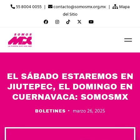
55 8004 0055 |
contacto@somosmx.org.mx |
Mapa
del Sitio
EL SÁBADO ESTAREMOS EN
JIUTEPEC, EL DOMINGO EN
CUERNAVACA: SOMOSMX
marzo 26, 2025
BOLETINES