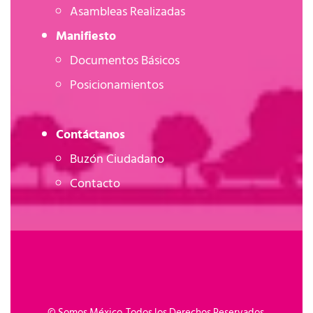
Asambleas Realizadas
Manifiesto
Documentos Básicos
Posicionamientos
Contáctanos
Buzón Ciudadano
Contacto
©
Somos México. Todos los Derechos Reservados.