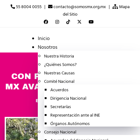
55 8004 0055 |
contacto@somosmx.org.mx |
Mapa
del Sitio
Inicio
Nosotros
Nuestra Historia
¿Quiénes Somos?
Nuestras Causas
CON PASO FIRME, SOMOS
Comité Nacional
MX AVANZA RUMBO AL 2027
Acuerdos
Dirigencia Nacional
enero 25, 2026
BOLETINES
Secretarías
Representación ante al INE
Órganos Autónomos
Consejo Nacional