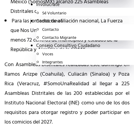
México (SomosMX) alcanzó 225 Asambleas
Invólucrate
Distritales de las 200 requisitadas por el INE.
Sé Voluntario
Para las jornadas de afiliación nacional, La Fuerza
Contáctanos
que Nos Une, desplegó a todos sus equipos en al
Contacto
Contacto Migrante
menos 72 centros de municipios y estados de la
Consejo Consultivo Ciudadano
República y Alcaldías de la CDMX.
Voces
Integrantes
Con Asambleas Distritales realizadas este domingo en
Ramos Arizpe (Coahuila), Culiacán (Sinaloa) y Poza
Rica (Veracruz, #SomoUnaRealidad al llegar a 225
Asambleas Distritales de las 200 establecidas por el
Instituto Nacional Electoral (INE) como uno de los dos
requisitos para otorgar registro y poder participar en
los comicios del 2027.