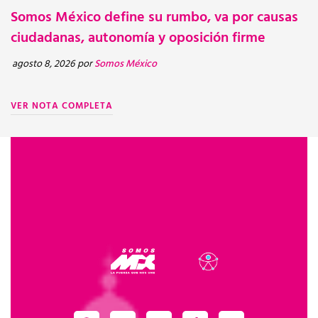
Somos México define su rumbo, va por causas
I
BOLETINES
ciudadanas, autonomía y oposición firme
E
agosto 8, 2026
por
Somos México
ag
VER NOTA COMPLETA
V