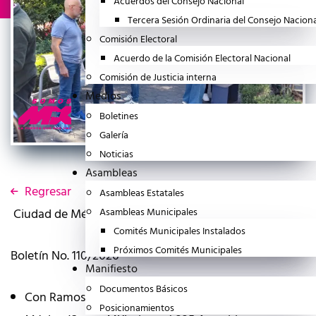
Acuerdos del Consejo Nacional
Tercera Sesión Ordinaria del Consejo Nacion
Comisión Electoral
Acuerdo de la Comisión Electoral Nacional
Comisión de Justicia interna
Medios
Boletines
Galería
Noticias
Asambleas
Regresar
Asambleas Estatales
Ciudad de México a 25 de enero del 2026
Asambleas Municipales
Comités Municipales Instalados
Próximos Comités Municipales
Boletín No. 110/2026
Manifiesto
Documentos Básicos
Con Ramos Arizpe, Culiacán y Poza Rica, Somos
Posicionamientos