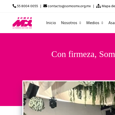
55 8004 0055 |
contacto@somosmx.org.mx |
Mapa del
Inicio
Nosotros
Medios
Asa
Con firmeza, Som