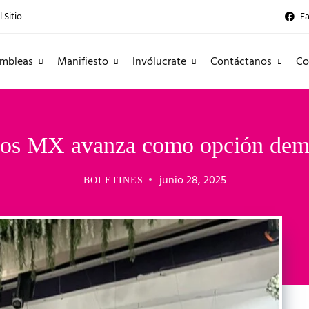
 Sitio
F
mbleas
Manifiesto
Invólucrate
Contáctanos
Co
os MX avanza como opción democ
junio 28, 2025
BOLETINES