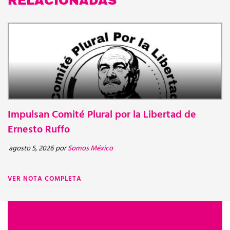
RELACIONADAS
Impulsan Comité Plural por la Libertad de
N
BOLETINES
Ernesto Ruffo
d
d
agosto 5, 2026
por
Somos México
ju
VER NOTA COMPLETA
V