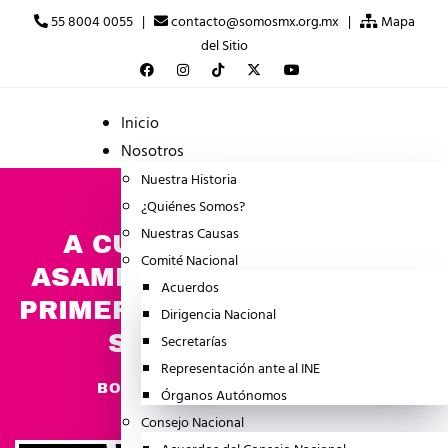
55 8004 0055 |
contacto@somosmx.org.mx |
Mapa
del Sitio
Inicio
Nosotros
Nuestra Historia
¿Quiénes Somos?
Nuestras Causas
A CUATRO DE 200 LAS
Comité Nacional
ASAMBLEAS DISTRITALES,
Acuerdos
PRIMER GRAN OBJETIVO DE
Dirigencia Nacional
SOMOS MÉXICO
Secretarías
Representación ante al INE
noviembre 30, 2025
BOLETINES
Órganos Autónomos
Consejo Nacional