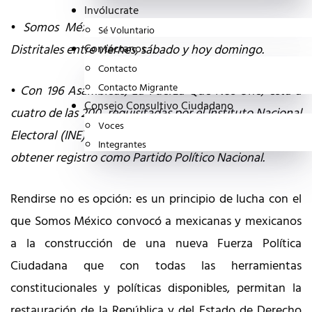
Invólucrate
•
Somos México (Somos MX) instaló 15 Asambleas
Sé Voluntario
Distritales entre viernes, sábado y hoy domingo.
Contáctanos
Contacto
Contacto Migrante
•
Con 196 Asambleas, La Fuerza Que Nos Une, está a
Consejo Consultivo Ciudadano
cuatro de las 200, requisitadas por el Instituto Nacional
Voces
Electoral (INE) y cumplir con uno de los requisitos para
Integrantes
obtener registro como Partido Político Nacional.
Rendirse no es opción: es un principio de lucha con el
que Somos México convocó a mexicanas y mexicanos
a la construcción de una nueva Fuerza Política
Ciudadana que con todas las herramientas
constitucionales y políticas disponibles, permitan la
restauración de la República y del Estado de Derecho